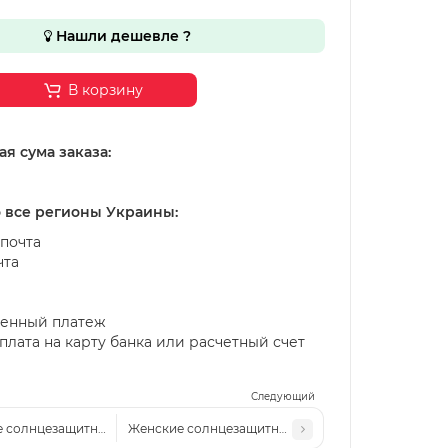
Нашли дешевле ?
В корзину
я сума заказа:
о все регионы Украины:
почта
чта
енный платеж
лата на карту банка или расчетный счет
Следующий
 солнцезащитные очки Van Regel vr 8015 с6 черно-белые
Женские солнцезащитные очки Van Regel vr 8015 с