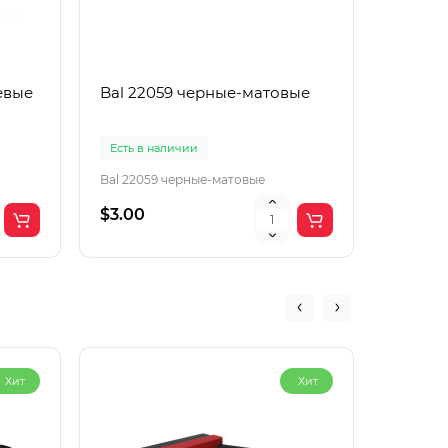
евые
Bal 22059 черные-матовые
Boguan
корич
Есть в наличии
Есть в 
Bal 22059 черные-матовые
Boguang
$3.00
$2.00
Хит
Хит