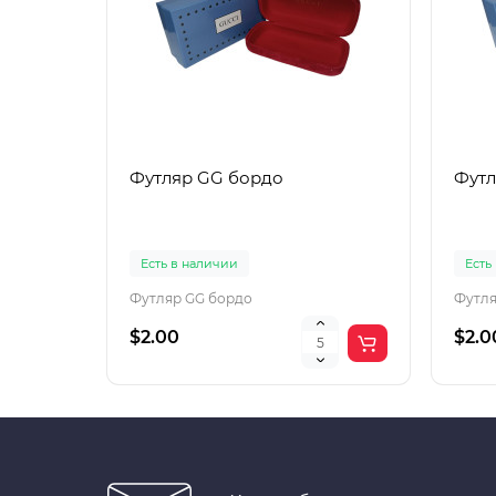
Футляр GG бордо
Футл
Есть в наличии
Есть
Футляр GG бордо
Футля
$2.00
$2.0