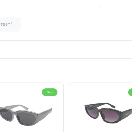
0
ответ
Хит