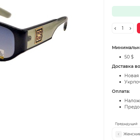
Минимальна
50 $
Доставка в
Новая 
Укрпо
Оплата:
Налож
Предоп
Предыдущий
Женские