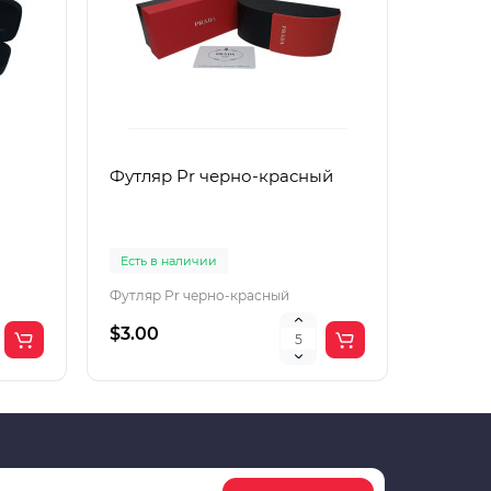
Футляр Pr черно-красный
Футляр
Есть в наличии
Есть в 
Футляр Pr черно-красный
Футляр 
$3.00
$2.00