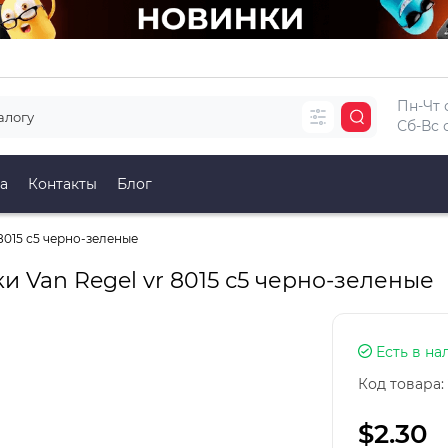
Пн-Чт с
Сб-Вс с
а
Контакты
Блог
8015 с5 черно-зеленые
 Van Regel vr 8015 с5 черно-зеленые
Есть в на
Код товара:
$2.30