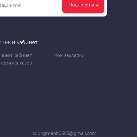
Подписаться
ичный кабинет
чный кабинет
Мои закладки
тория заказов
cuongmanh0503@gmail.com