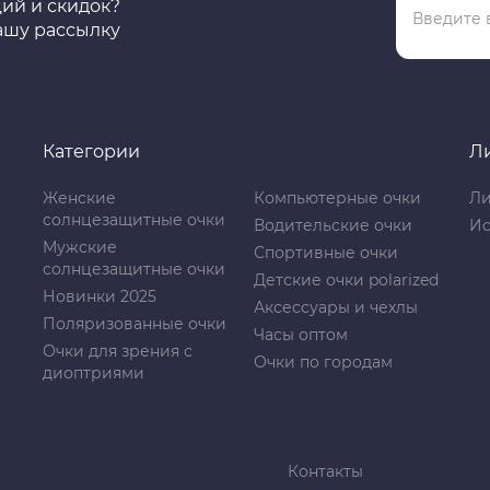
ций и скидок?
ашу рассылку
Категории
Л
Женские
Компьютерные очки
Ли
солнцезащитные очки
Водительские очки
Ис
Мужские
Спортивные очки
солнцезащитные очки
Детские очки polarized
Новинки 2025
Аксессуары и чехлы
Поляризованные очки
Часы оптом
Очки для зрения с
Очки по городам
диоптриями
Контакты