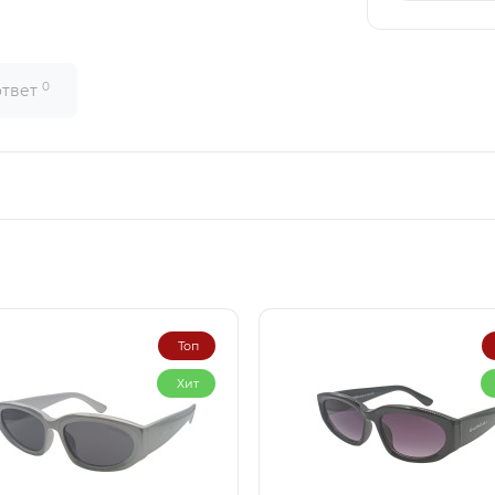
0
ответ
Топ
Хит