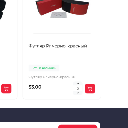
Футляр Pr черно-красный
Футляр
Есть в наличии
Есть в 
Футляр Pr черно-красный
Футляр 
$3.00
$2.00