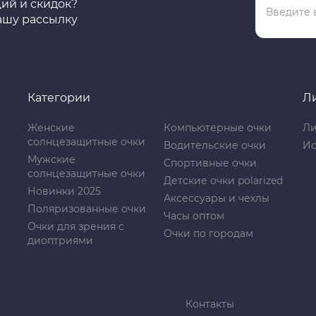
ций и скидок?
ашу рассылку
Категории
Л
Женские
Компьютерные очки
Ли
солнцезащитные очки
Водительские очки
Ис
Мужские
Спортивные очки
солнцезащитные очки
Детские очки polarized
Новинки 2025
Аксессуары и чехлы
Поляризованные очки
Часы оптом
Очки для зрения с
Очки по городам
диоптриями
Контакты