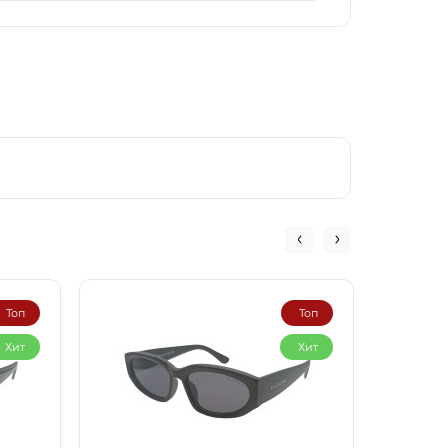
Топ
Топ
Хит
Хит