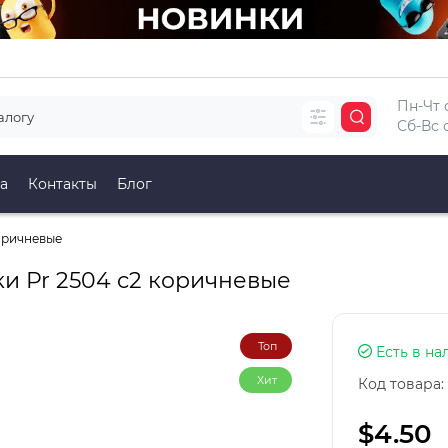
Пн-Чт с
Сб-Вс с
а
Контакты
Блог
оричневые
и Pr 2504 c2 коричневые
Топ
Есть в на
Хит
Код товара:
$4.50