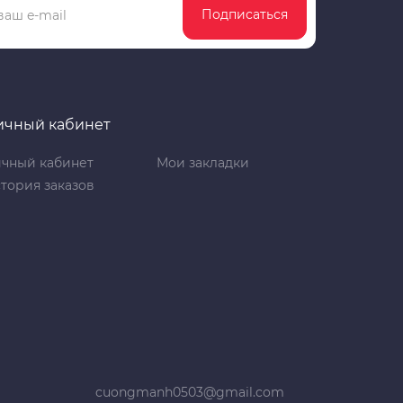
Подписаться
ичный кабинет
чный кабинет
Мои закладки
тория заказов
cuongmanh0503@gmail.com