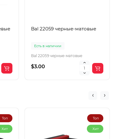
евые
Bal 22059 черные-матовые
Boguan
корич
Есть в наличии
Есть в 
Bal 22059 черные-матовые
Boguang
$3.00
$2.00
Топ
Топ
Хит
Хит