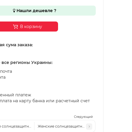
Нашли дешевле ?
В корзину
я сума заказа:
о все регионы Украины:
почта
чта
енный платеж
лата на карту банка или расчетный счет
Следующий
 солнцезащитные очки Pr 2504 c3 темная сталь-черные
Женские солнцезащитные очки Pr 2504 c1 черные