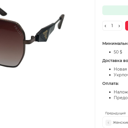
Минимальна
50 $
Доставка в
Новая 
Укрпо
Оплата:
Налож
Предоп
Предыдущий
Женские