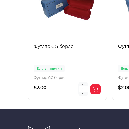
Футляр GG бордо
Футл
Есть в наличии
Есть
Футляр GG бордо
Футля
$2.00
$2.0