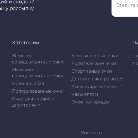
ций и скидок?
ашу рассылку
Категории
Л
Женские
Компьютерные очки
Ли
солнцезащитные очки
Водительские очки
Ис
Мужские
Спортивные очки
солнцезащитные очки
Детские очки polarized
Новинки 2025
Аксессуары и чехлы
Поляризованные очки
Часы оптом
Очки для зрения с
Очки по городам
диоптриями
Контакты