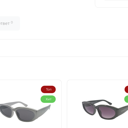
0
ответ
Топ
Хит