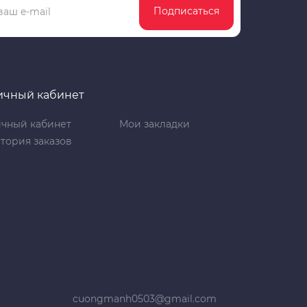
Подписаться
ичный кабинет
чный кабинет
Мои закладки
тория заказов
cuongmanh0503@gmail.com