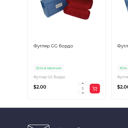
Футляр GG бордо
Футл
Есть в наличии
Есть
Футляр GG бордо
Футля
$2.00
$2.0