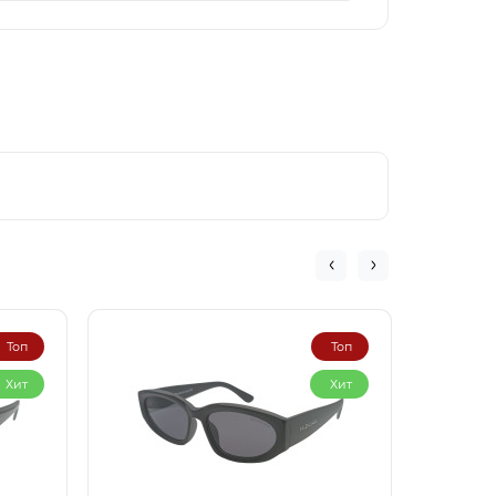
Топ
Топ
Хит
Хит