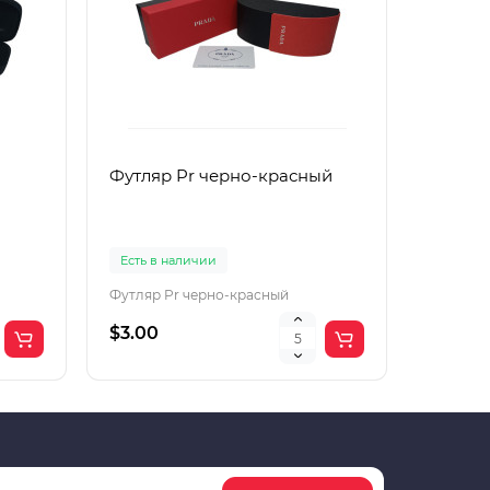
Футляр Pr черно-красный
Футляр
Есть в наличии
Есть в 
Футляр Pr черно-красный
Футляр 
$3.00
$2.00