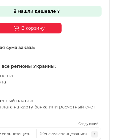
Нашли дешевле ?
В корзину
я сума заказа:
о все регионы Украины:
почта
чта
енный платеж
лата на карту банка или расчетный счет
Следующий
 солнцезащитные очки ММ 2505 с3 сталь-черные
Женские солнцезащитные очки ММ 2505 с1 черны