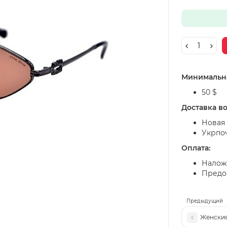
Минимальна
50 $
Доставка в
Новая 
Укрпо
Оплата:
Налож
Предоп
Предыдущий
Женские