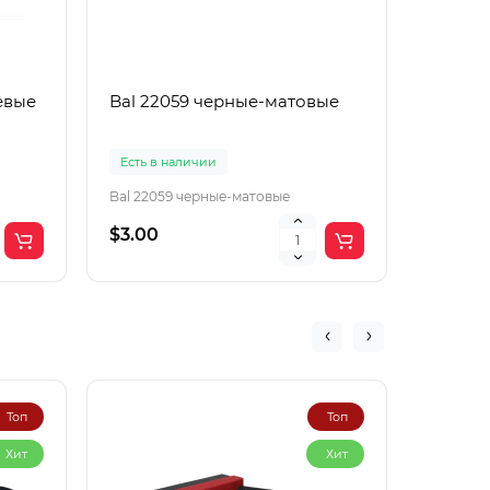
евые
Bal 22059 черные-матовые
Boguan
корич
Есть в наличии
Есть в 
Bal 22059 черные-матовые
Boguang
$3.00
$2.00
Топ
Топ
Хит
Хит