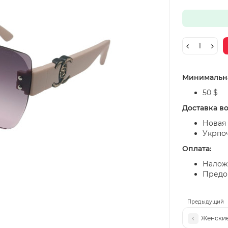
Минимальна
50 $
Доставка в
Новая 
Укрпо
Оплата:
Налож
Предоп
Предыдущий
Женские