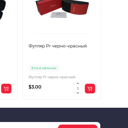
Футляр Pr черно-красный
Футляр
Есть в наличии
Есть в 
Футляр Pr черно-красный
Футляр 
$3.00
$2.00