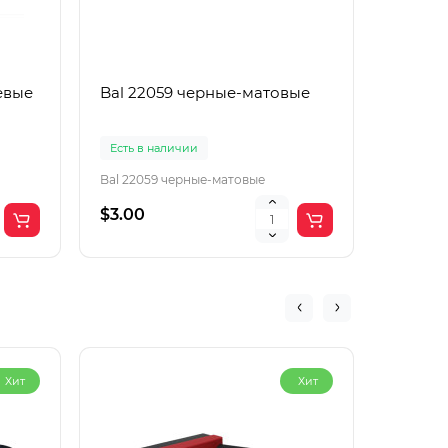
евые
Bal 22059 черные-матовые
Boguan
корич
Есть в наличии
Есть в 
Bal 22059 черные-матовые
Boguang
$3.00
$2.00
Хит
Хит