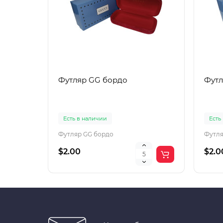
Футляр GG бордо
Футл
Есть в наличии
Есть
Футляр GG бордо
Футля
$2.00
$2.0