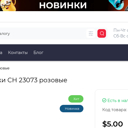
Пн-Чт с
Сб-Вс с
а
Контакты
Блог
зовые
и CH 23073 розовые
Хит
Есть в на
Новинка
Код товара:
$5.00