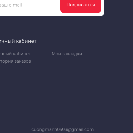
Подписаться
ичный кабинет
чный кабинет
Мои закладки
тория заказов
cuongmanh0503@gmail.com