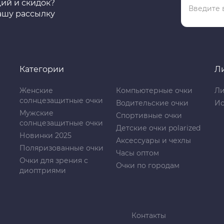
ций и скидок?
ашу рассылку
Категории
Л
Женские
Компьютерные очки
Ли
солнцезащитные очки
Водительские очки
Ис
Мужские
Спортивные очки
солнцезащитные очки
Детские очки polarized
Новинки 2025
Аксессуары и чехлы
Поляризованные очки
Часы оптом
Очки для зрения с
Очки по городам
диоптриями
Контакты