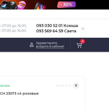
093 030 52 01 Ксюша
 07:00 до 16:00, 
 
07:00 до 16:00.
093 569 64 59 Света
0
Здравствуйте,
войдите в кабинет
личии
0
CH 23073 c4 розовые