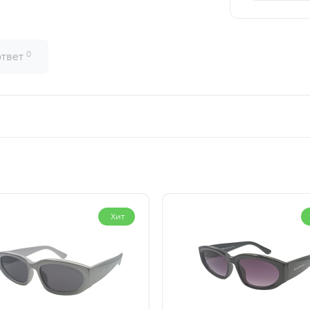
0
ответ
Хит