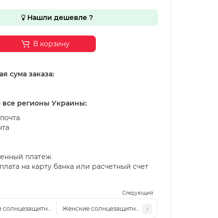
Нашли дешевле ?
В корзину
я сума заказа:
о все регионы Украины:
почта
чта
енный платеж
лата на карту банка или расчетный счет
Следующий
 солнцезащитные очки Ch 265 c1
Женские солнцезащитные очки CH 23073 синие/м