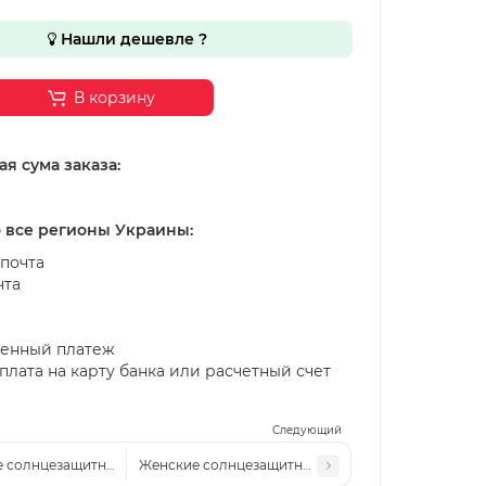
Нашли дешевле ?
В корзину
я сума заказа:
о все регионы Украины:
почта
чта
енный платеж
лата на карту банка или расчетный счет
Следующий
 солнцезащитные очки Cel 7018 c6 золото-синие
Женские солнцезащитные очки MM 7022 c6 сталь-