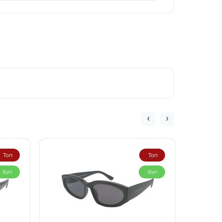
Топ
Топ
Хит
Хит