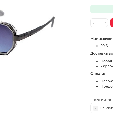
Минимальна
50 $
Доставка в
Новая 
Укрпо
Оплата:
Налож
Предоп
Предыдущий
Женские