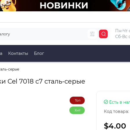
Пн-Чт с
Сб-Вс с
а
Контакты
Блог
таль-серые
 Cel 7018 c7 сталь-серые
Топ
Есть в на
Хит
Код товара:
$4.00