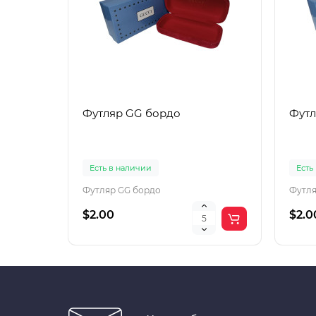
Футляр GG бордо
Футл
Есть в наличии
Есть
Футляр GG бордо
Футля
$2.00
$2.0