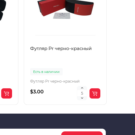
Футляр Pr черно-красный
Футляр
Есть в наличии
Есть в 
Футляр Pr черно-красный
Футляр 
$3.00
$2.00