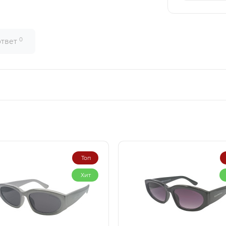
0
ответ
Топ
Хит