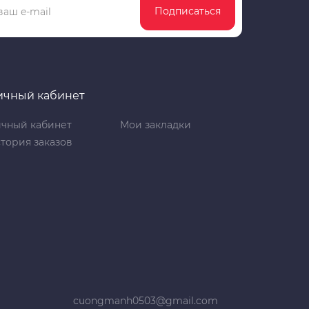
Подписаться
ичный кабинет
чный кабинет
Мои закладки
тория заказов
cuongmanh0503@gmail.com