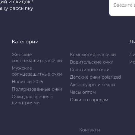
ций и скидок?
ашу рассылку
Категории
Л
Женские
Компьютерные очки
Ли
солнцезащитные очки
Водительские очки
Ис
Мужские
Спортивные очки
солнцезащитные очки
Детские очки polarized
Новинки 2025
Аксессуары и чехлы
Поляризованные очки
Часы оптом
Очки для зрения с
Очки по городам
диоптриями
Контакты