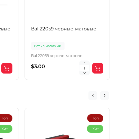
евые
Bal 22059 черные-матовые
Boguan
корич
Есть в наличии
Есть в 
Bal 22059 черные-матовые
Boguang
$3.00
$2.00
Топ
Топ
Хит
Хит