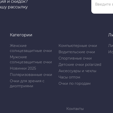
ций и скидок?
ашу рассылку
Категории
Л
Женские
Компьютерные очки
Ли
солнцезащитные очки
Водительские очки
Ис
Мужские
Спортивные очки
солнцезащитные очки
Детские очки polarized
Новинки 2025
Аксессуары и чехлы
Поляризованные очки
Часы оптом
Очки для зрения с
Очки по городам
диоптриями
Контакты