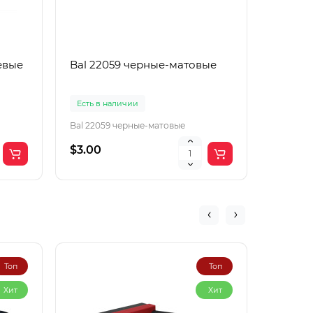
евые
Bal 22059 черные-матовые
Boguan
корич
Есть в наличии
Есть в 
Bal 22059 черные-матовые
Boguang
$3.00
$2.00
Топ
Топ
Хит
Хит