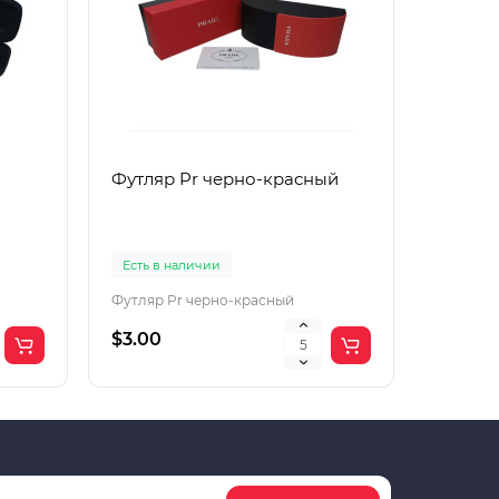
Футляр Pr черно-красный
Футляр
Есть в наличии
Есть в 
Футляр Pr черно-красный
Футляр 
$3.00
$2.00