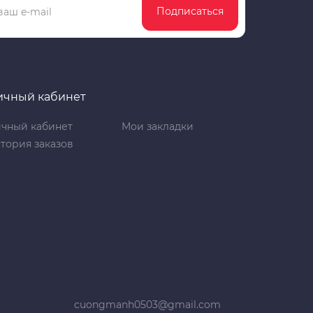
Подписаться
ичный кабинет
чный кабинет
Мои закладки
тория заказов
cuongmanh0503@gmail.com