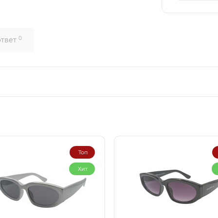
0
ответ
Топ
Хит