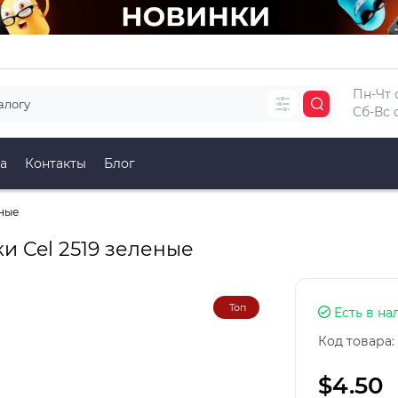
Пн-Чт с
Сб-Вс с
а
Контакты
Блог
еные
 Cel 2519 зеленые
Топ
Есть в на
Код товара:
$4.50