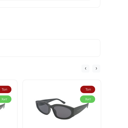
Топ
Топ
Хит
Хит