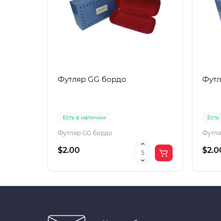
Футляр GG бордо
Футл
Есть в наличии
Есть
Футляр GG бордо
Футля
$2.00
$2.0