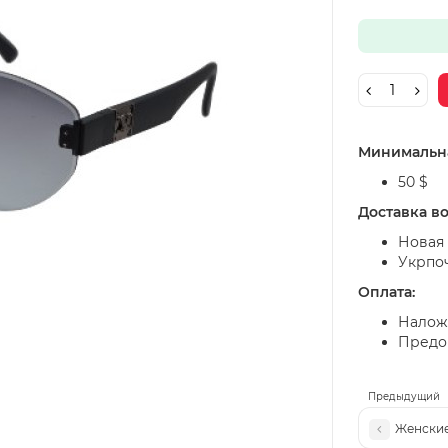
Минимальна
50 $
Доставка в
Новая 
Укрпо
Оплата:
Налож
Предоп
Предыдущий
Женские