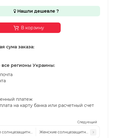
Нашли дешевле ?
В корзину
я сума заказа:
о все регионы Украины:
почта
чта
енный платеж
лата на карту банка или расчетный счет
Следующий
 солнцезащитные очки Cel 2519 серые
Женские солнцезащитные очки Cel 2519 бежевые