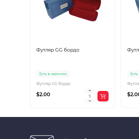
Футляр GG бордо
Футл
Есть в наличии
Есть
Футляр GG бордо
Футля
$2.00
$2.0