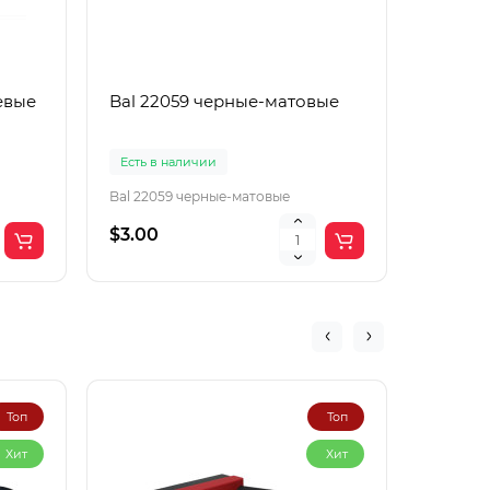
евые
Bal 22059 черные-матовые
Boguan
корич
Есть в наличии
Есть в 
Bal 22059 черные-матовые
Boguang
$3.00
$2.00
Топ
Топ
Хит
Хит