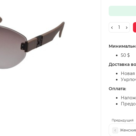
Минимальна
50 $
Доставка в
Новая 
Укрпо
Оплата:
Налож
Предоп
Предыдущий
Женские