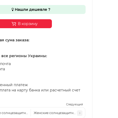
Нашли дешевле ?
В корзину
я сума заказа:
о все регионы Украины:
почта
чта
енный платеж
лата на карту банка или расчетный счет
Следующий
 солнцезащитные очки Cel 2519 зеленые
Женские солнцезащитные очки Cel 2519 коричнев