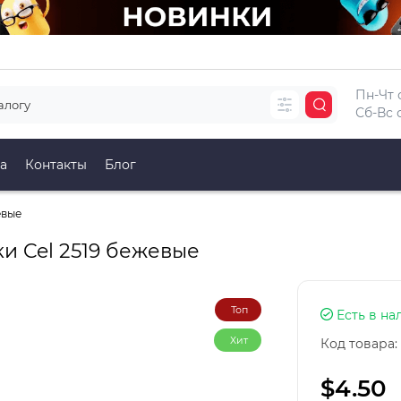
Пн-Чт с
Сб-Вс с
а
Контакты
Блог
евые
и Cel 2519 бежевые
Топ
Есть в на
Хит
Код товара:
$4.50