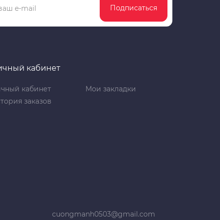
Подписаться
ичный кабинет
чный кабинет
Мои закладки
тория заказов
cuongmanh0503@gmail.com