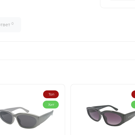
0
ответ
Топ
Хит