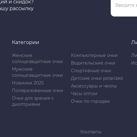
ций и скидок?
ашу рассылку
Категории
Л
Женские
Компьютерные очки
Ли
солнцезащитные очки
Водительские очки
Ис
Мужские
Спортивные очки
солнцезащитные очки
Детские очки polarized
Новинки 2025
Аксессуары и чехлы
Поляризованные очки
Часы оптом
Очки для зрения с
Очки по городам
диоптриями
Контакты