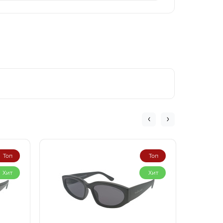
Топ
Топ
Хит
Хит