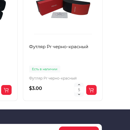
Футляр Pr черно-красный
Футляр
Есть в наличии
Есть в 
Футляр Pr черно-красный
Футляр 
$3.00
$2.00