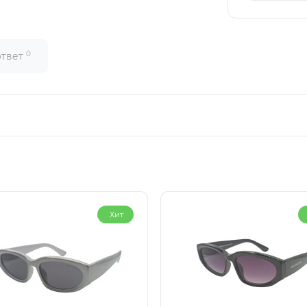
0
ответ
Хит