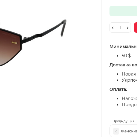
Минимальна
50 $
Доставка в
Новая 
Укрпо
Оплата:
Налож
Предоп
Предыдущий
Женские