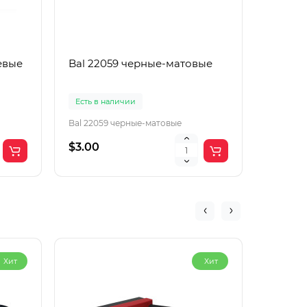
евые
Bal 22059 черные-матовые
Boguan
корич
Есть в наличии
Есть в 
Bal 22059 черные-матовые
Boguang
$3.00
$2.00
Хит
Хит