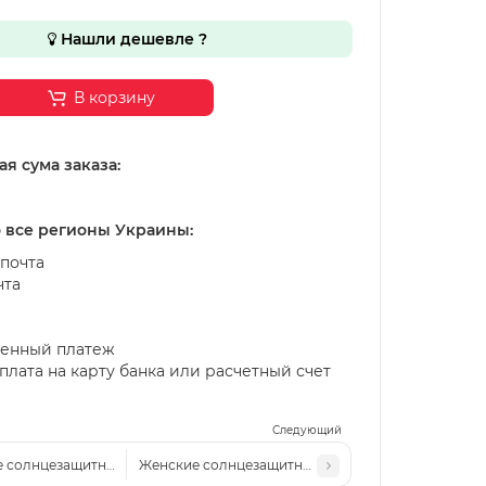
Нашли дешевле ?
В корзину
я сума заказа:
о все регионы Украины:
почта
чта
енный платеж
лата на карту банка или расчетный счет
Следующий
 солнцезащитные очки Bal 276 c4
Женские солнцезащитные очки Bal 276 c2