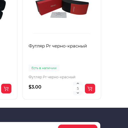
Футляр Pr черно-красный
Футляр
Есть в наличии
Есть в 
Футляр Pr черно-красный
Футляр 
$3.00
$2.00