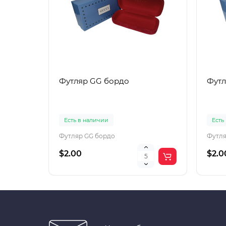
Футляр GG бордо
Футл
Есть в наличии
Есть
Футляр GG бордо
Футля
$2.00
$2.0