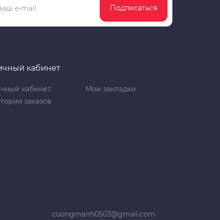
Подписаться
ичный кабинет
чный кабинет
Мои закладки
тория заказов
cuongmanh0503@gmail.com