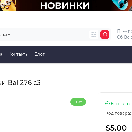
Пн-Чт с
Сб-Вс с
а
Контакты
Блог
 Bal 276 c3
Хит
Есть в на
Код товара:
$5.00