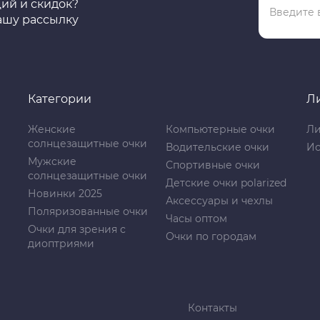
ций и скидок?
ашу рассылку
Категории
Л
Женские
Компьютерные очки
Ли
солнцезащитные очки
Водительские очки
Ис
Мужские
Спортивные очки
солнцезащитные очки
Детские очки polarized
Новинки 2025
Аксессуары и чехлы
Поляризованные очки
Часы оптом
Очки для зрения с
Очки по городам
диоптриями
Контакты