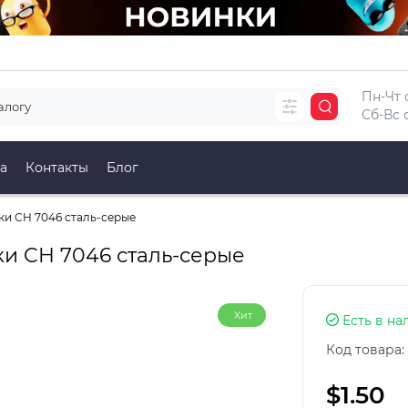
Пн-Чт с
Сб-Вс с
а
Контакты
Блог
и CH 7046 сталь-серые
и CH 7046 сталь-серые
Хит
Есть в на
Код товара:
$1.50