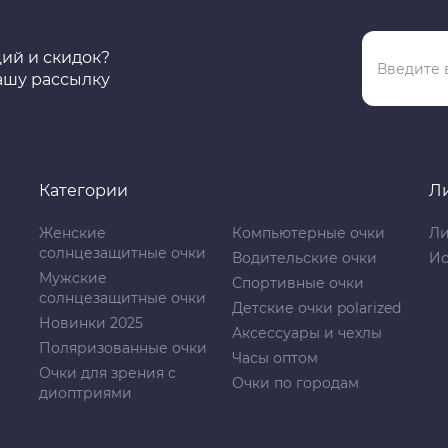
ций и скидок?
ашу рассылку
Категории
Л
Женские
Компьютерные очки
Ли
солнцезащитные очки
Водительские очки
Ис
Мужские
Спортивные очки
солнцезащитные очки
Детские очки polarized
Новинки 2025
Аксессуары и чехлы
Поляризованные очки
Часы оптом
Очки для зрения с
Очки по городам
диоптриями