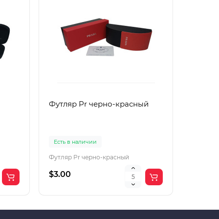
Футляр Pr черно-красный
Футляр
Есть в наличии
Есть в 
Футляр Pr черно-красный
Футляр 
$3.00
$2.00