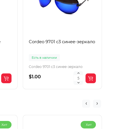
е
Cordeo 9701 с3 синее-зеркало
Cordeo
Есть в наличии
Есть в 
Cordeo 9701 с3 синее-зеркало
Cordeo 9
$1.00
$1.50
Хит
Хит