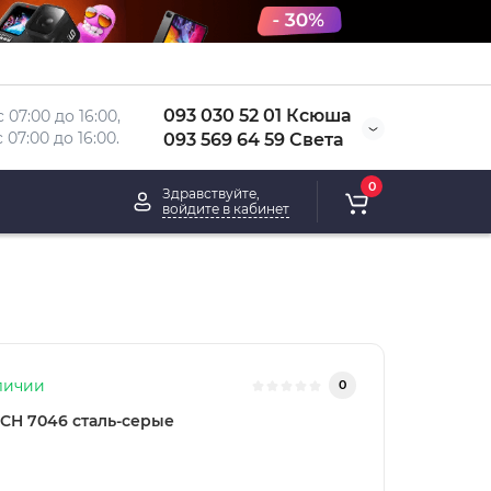
093 030 52 01 Ксюша
 07:00 до 16:00, 
 
07:00 до 16:00.
093 569 64 59 Света
0
Здравствуйте,
войдите в кабинет
личии
0
CH 7046 сталь-серые