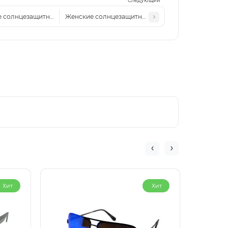
Следующий
 солнцезащитные очки CH 7046 сталь серо-голубые
Женские солнцезащитные очки CH 7046 сталь- че
Хит
Хит