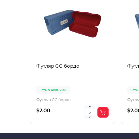
Футляр GG бордо
Футл
Есть в наличии
Есть
Футляр GG бордо
Футля
$2.00
$2.0