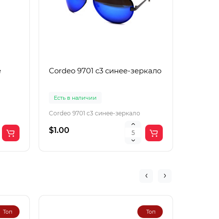
е
Cordeo 9701 с3 синее-зеркало
Cordeo
Есть в наличии
Есть в 
Cordeo 9701 с3 синее-зеркало
Cordeo 9
$1.00
$1.50
Топ
Топ