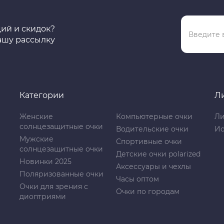
ций и скидок?
ашу рассылку
Категории
Л
Женские
Компьютерные очки
Ли
солнцезащитные очки
Водительские очки
Ис
Мужские
Спортивные очки
солнцезащитные очки
Детские очки polarized
Новинки 2025
Аксессуары и чехлы
Поляризованные очки
Часы оптом
Очки для зрения с
Очки по городам
диоптриями