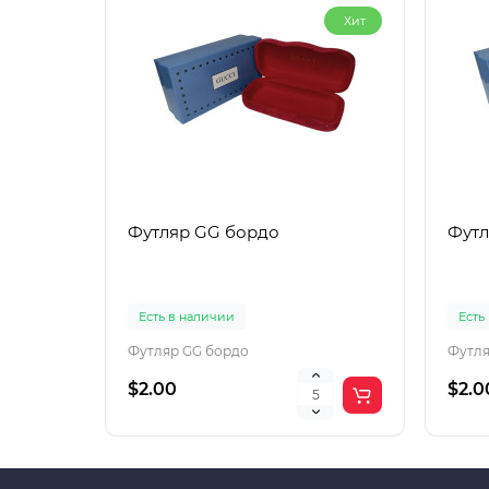
Хит
Футляр GG бордо
Футл
Есть в наличии
Есть
Футляр GG бордо
Футля
$2.00
$2.0