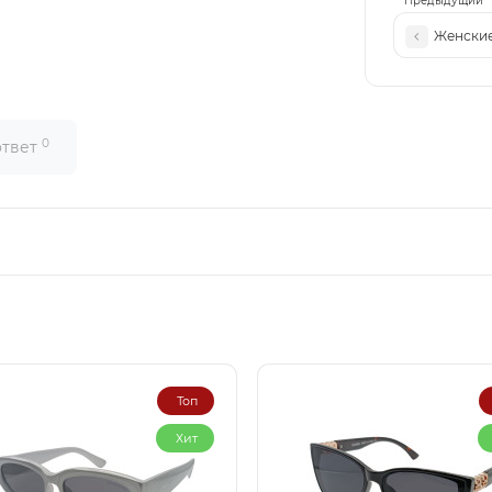
Предыдущий
Женские
0
ответ
Топ
Хит