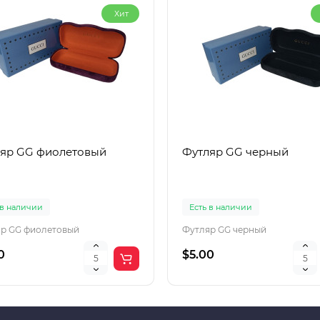
Хит
яр GG фиолетовый
Футляр GG черный
 в наличии
Есть в наличии
р GG фиолетовый
Футляр GG черный
0
$5.00