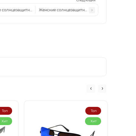
Следующий
 солнцезащитные очки CH 7046 сталь серо-розовые
Женские солнцезащитные очки CH 7046 сталь-се
Топ
Топ
Хит
Хит