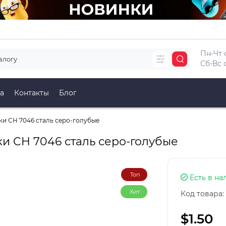
Пн-Чт с
Сб-Вс с
а
Контакты
Блог
и CH 7046 сталь серо-голубые
и CH 7046 сталь серо-голубые
Топ
Есть в на
Хит
Код товара:
$1.50