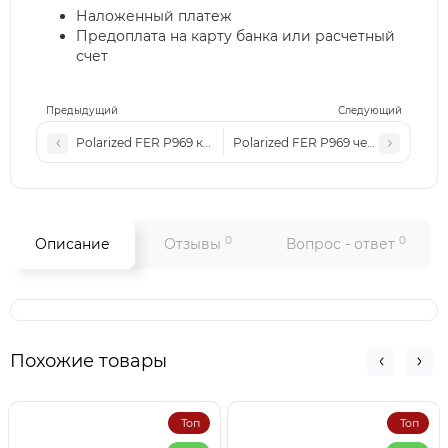
Наложенный платеж
Предоплата на карту банка или расчетный
счет
Предыдущий
Следующий
Polarized FER P969 коричневые-матовые
Polarized FER P969 черные-глянц
0
0
Описание
Отзывы
Вопрос - ответ
Похожие товары
Топ
Топ