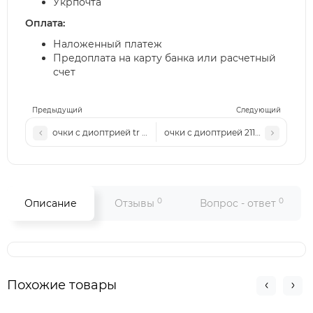
Укрпочта
Оплата:
Наложенный платеж
Предоплата на карту банка или расчетный
счет
Предыдущий
Следующий
очки с диоптрией tr wl2305 черно-серые
очки с диоптрией 2118 черные
0
0
Описание
Отзывы
Вопрос - ответ
Похожие товары