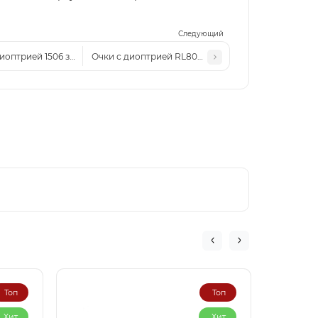
Следующий
диоптрией 1506 золото
Очки с диоптрией RL8030 c2
Топ
Топ
Хит
Хит