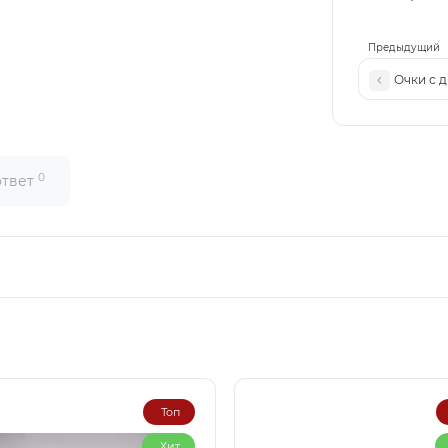
Предыдущий
Очки с 
0
ответ
Топ
Хит