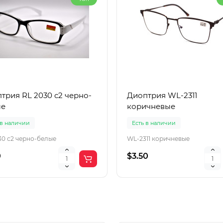
трия RL 2030 с2 черно-
Диоптрия WL-2311
ые
коричневые
 в наличии
Есть в наличии
30 с2 черно-белые
WL-2311 коричневые
0
$3.50