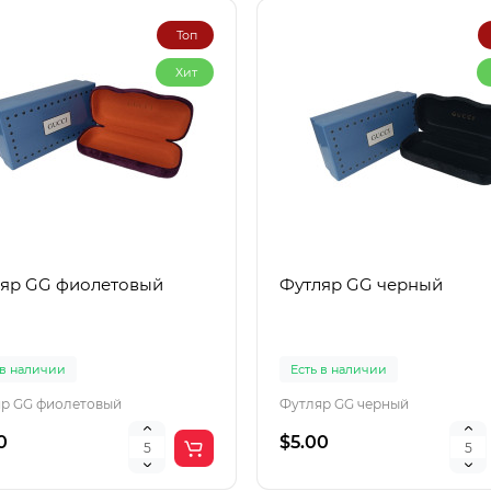
Топ
Хит
яр GG фиолетовый
Футляр GG черный
 в наличии
Есть в наличии
р GG фиолетовый
Футляр GG черный
0
$5.00