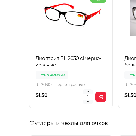
Диоптрия RL 2030 с1 черно-
Диоп
красные
бел
Есть в наличии
Есть
RL 2030 с1 черно-красные
RL 20
$1.30
$1.3
Футляры и чехлы для очков