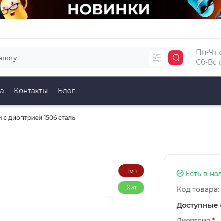
Пн-Чт с
Сб-Вс с
а
Контакты
Блог
 с диоптрией 1506 сталь
Топ
Есть в на
Хит
Код товара:
Доступные
Диоптрия