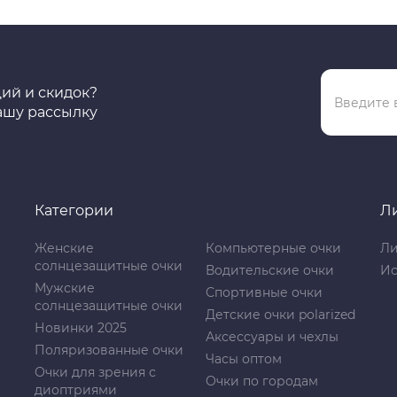
ций и скидок?
ашу рассылку
Категории
Л
Женские
Компьютерные очки
Ли
солнцезащитные очки
Водительские очки
Ис
Мужские
Спортивные очки
солнцезащитные очки
Детские очки polarized
Новинки 2025
Аксессуары и чехлы
Поляризованные очки
Часы оптом
Очки для зрения с
Очки по городам
диоптриями