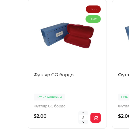
Топ
Хит
Футляр GG бордо
Футл
Есть в наличии
Есть
Футляр GG бордо
Футля
$2.00
$2.0