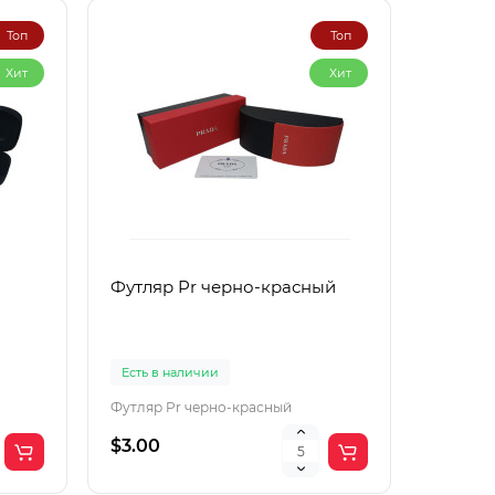
Топ
Топ
Хит
Хит
Футляр Pr черно-красный
Футляр
Есть в наличии
Есть в 
Футляр Pr черно-красный
Футляр 
$3.00
$2.00