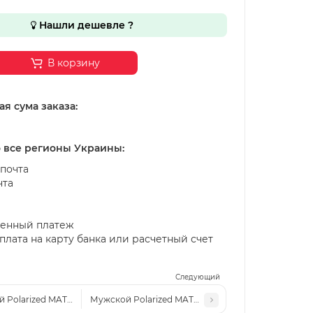
Нашли дешевле ?
В корзину
я сума заказа:
о все регионы Украины:
почта
чта
енный платеж
лата на карту банка или расчетный счет
Следующий
 Polarized MATLRXS PA1507 с1
Мужской Polarized MATLRXS PA1511 с5