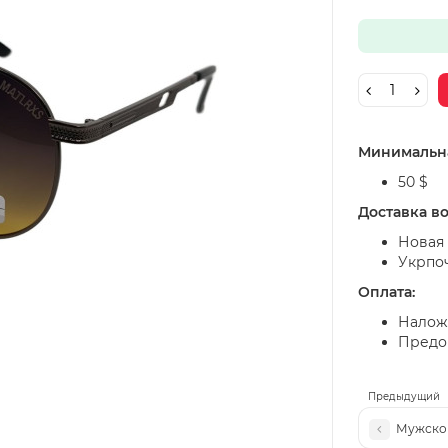
Минимальна
50 $
Доставка в
Новая 
Укрпо
Оплата:
Налож
Предоп
Предыдущий
Мужской