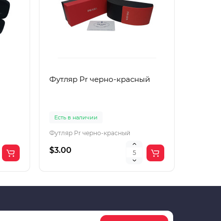
Футляр Pr черно-красный
Футляр
Есть в наличии
Есть в 
Футляр Pr черно-красный
Футляр 
$3.00
$2.00