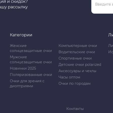
ций и скидок?
ашу рассылку
Категории
Л
Женские
Компьютерные очки
Ли
солнцезащитные очки
Водительские очки
Ис
Мужские
Спортивные очки
солнцезащитные очки
Детские очки polarized
Новинки 2025
Аксессуары и чехлы
Поляризованные очки
Часы оптом
Очки для зрения с
Очки по городам
диоптриями
Контакты