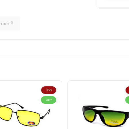
0
ответ
Топ
Хит