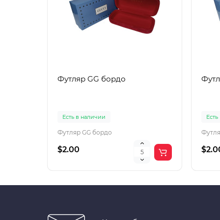
Футляр GG бордо
Футл
Есть в наличии
Есть
Футляр GG бордо
Футля
$2.00
$2.0