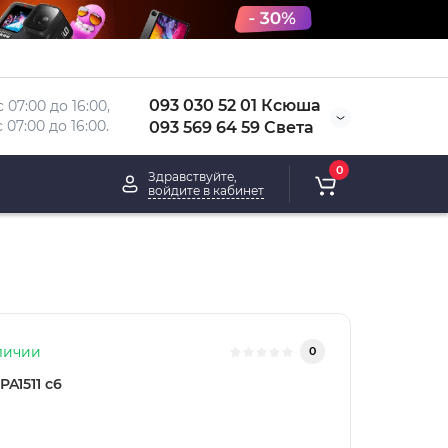
093 030 52 01 Ксюша
 07:00 до 16:00, 
 
07:00 до 16:00.
093 569 64 59 Света
0
Здравствуйте,
войдите в кабинет
личии
0
PA1511 с6