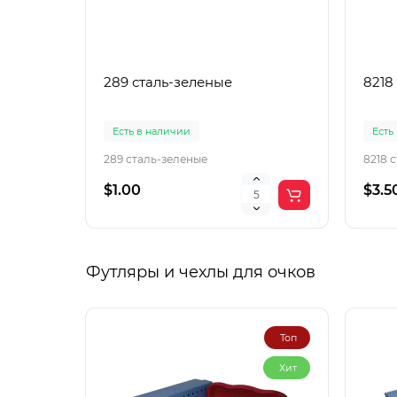
289 сталь-зеленые
8218
Есть в наличии
Есть
289 сталь-зеленые
8218 
$1.00
$3.5
Футляры и чехлы для очков
Топ
Хит