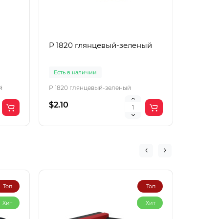
P 1820 глянцевый-зеленый
P 1822
Есть в наличии
Есть в 
й
P 1820 глянцевый-зеленый
P 1822 
$2.10
$2.10
Топ
Топ
Хит
Хит