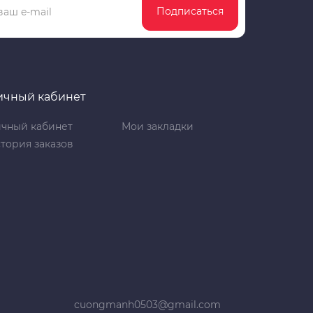
Подписаться
ичный кабинет
чный кабинет
Мои закладки
тория заказов
cuongmanh0503@gmail.com