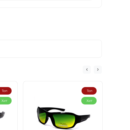
Топ
Топ
Хит
Хит