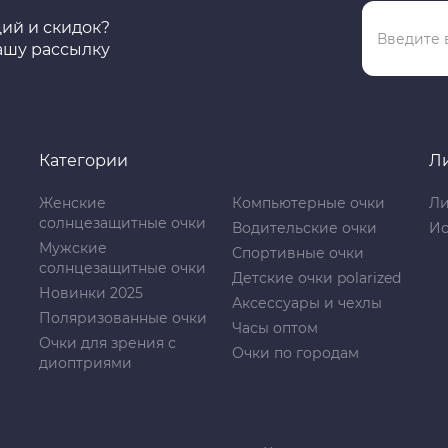
ций и скидок?
ашу рассылку
Категории
Л
Женские
Компьютерные очки
Ли
солнцезащитные очки
Водительские очки
Ис
Мужские
Спортивные очки
солнцезащитные очки
Детские очки polarized
Новинки 2025
Аксессуары и чехлы
Поляризованные очки
Часы оптом
Очки для зрения с
Очки по городам
диоптриями