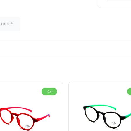
0
ответ
Хит