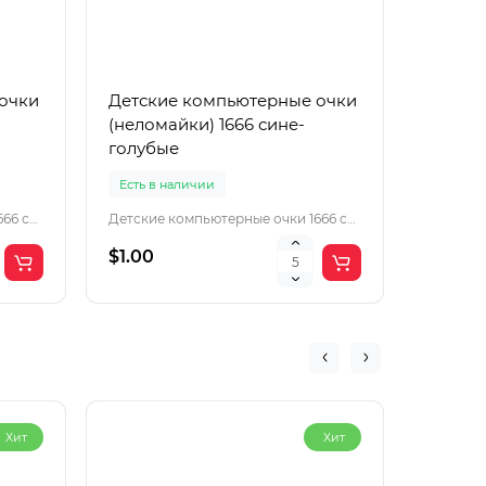
очки
Детские компьютерные очки
Детски
(неломайки) 1666 сине-
(нелом
голубые
голуб
Есть в наличии
Есть в 
Детские компьютерные очки 1666 серо-зеленые
Детские компьютерные очки 1666 сине-голубые
$1.00
$1.00
Хит
Хит