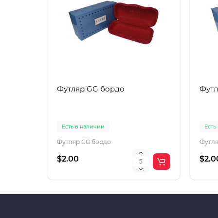
Футляр GG бордо
Футл
Есть в наличии
Есть
Футляр GG бордо
Футля
$2.00
$2.0