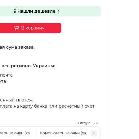
Нашли дешевле ?
В корзину
я сума заказа:
о все регионы Украины:
почта
чта
енный платеж
лата на карту банка или расчетный счет
Следующий
Компьютерные очки (хамелеон) 6104 с6 сталь-серые серая линза
Компьютерные очки (хамелеон) 610