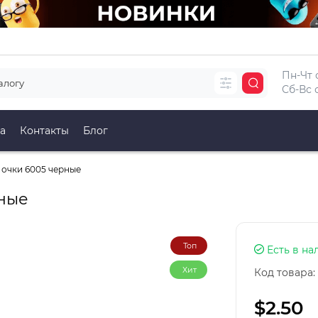
Пн-Чт с
Сб-Вс с
а
Контакты
Блог
очки 6005 черные
ные
Топ
Есть в на
Хит
Код товара:
$2.50