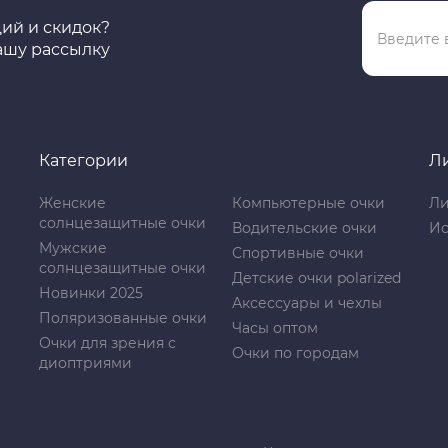
ций и скидок?
ашу рассылку
Категории
Л
Женские
Компьютерные очки
Ли
солнцезащитные очки
Водительские очки
Ис
Мужские
Спортивные очки
солнцезащитные очки
Детские очки polarized
Новинки 2025
Аксессуары и чехлы
Поляризованные очки
Часы оптом
Очки для зрения с
Очки по городам
диоптриями