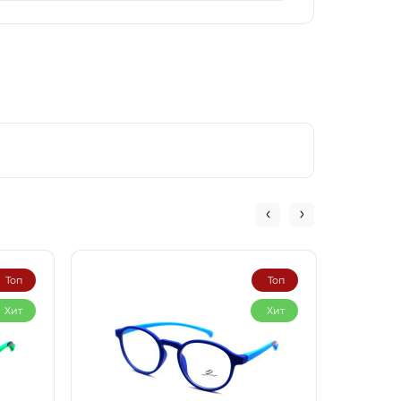
Топ
Топ
Хит
Хит