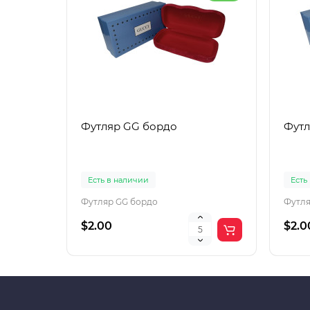
Футляр GG бордо
Футл
Есть в наличии
Есть
Футляр GG бордо
Футля
$2.00
$2.0