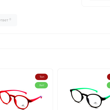
0
ответ
Топ
Хит