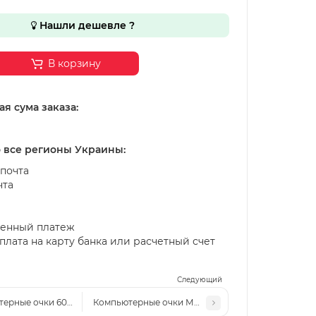
Нашли дешевле ?
В корзину
я сума заказа:
о все регионы Украины:
почта
чта
енный платеж
лата на карту банка или расчетный счет
Следующий
терные очки 6005 коричневый-леопард
Компьютерные очки ММ 2554 с3