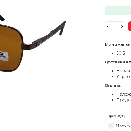
Минимальна
50 $
Доставка в
Новая 
Укрпо
Оплата:
Налож
Предоп
Предыдущий
Мужской