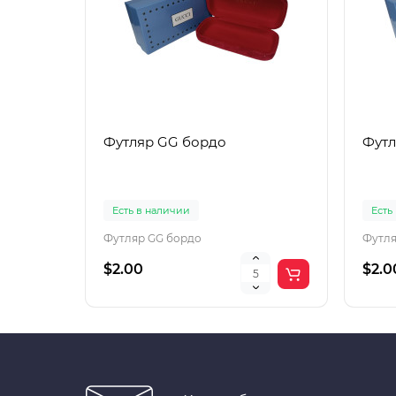
Футляр GG бордо
Футл
Есть в наличии
Есть
Футляр GG бордо
Футля
$2.00
$2.0