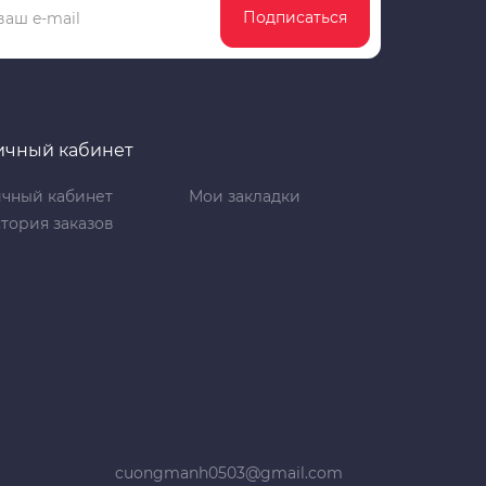
Подписаться
ичный кабинет
чный кабинет
Мои закладки
тория заказов
cuongmanh0503@gmail.com