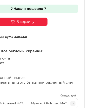
Нашли дешевле ?
В корзину
я сума заказа:
о все регионы Украины:
почта
чта
енный платеж
лата на карту банка или расчетный счет
Следующий
 Polarized MATLRXS PA1513 с6
Мужской Polarized MATLRXS PA1513 с4