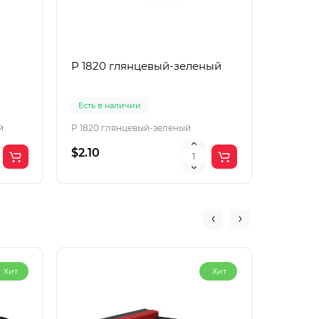
P 1820 глянцевый-зеленый
P 1822
Есть в наличии
Есть в 
й
P 1820 глянцевый-зеленый
P 1822 
$2.10
$2.10
Хит
Хит