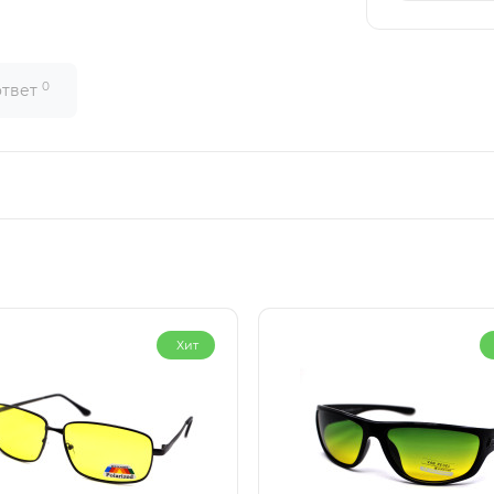
0
ответ
Хит