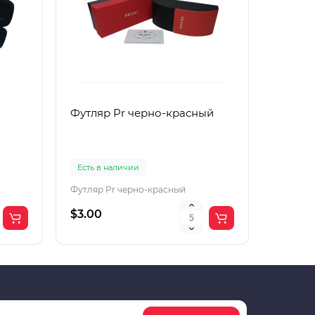
Футляр Pr черно-красный
Футляр
Есть в наличии
Есть в 
Футляр Pr черно-красный
Футляр 
$3.00
$2.00