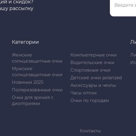
ций и скидок?
ашу рассылку
Категории
Л
Женские
Компьютерные очки
Ли
солнцезащитные очки
Водительские очки
Ис
Мужские
Спортивные очки
солнцезащитные очки
Детские очки polarized
Новинки 2025
Аксессуары и чехлы
Поляризованные очки
Часы оптом
Очки для зрения с
Очки по городам
диоптриями
Контакты