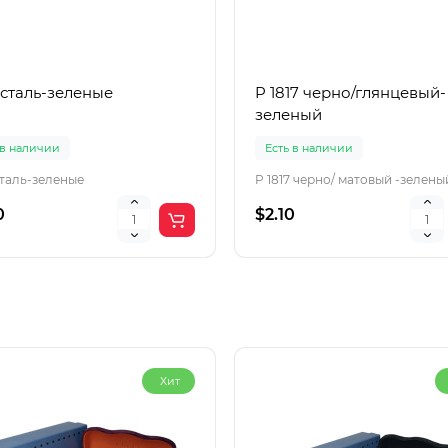
 сталь-зеленые
P 1817 черно/глянцевый-
зеленый
 в наличии
Есть в наличии
сталь-зеленые
P 1817 черно/ матовый -зелены
0
$2.10
Хит