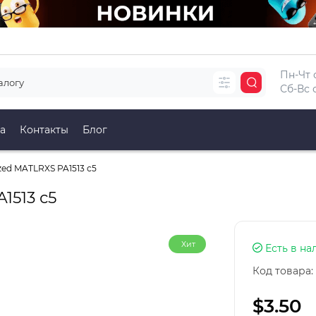
Пн-Чт с
Сб-Вс с
а
Контакты
Блог
zed MATLRXS PA1513 с5
1513 с5
Хит
Есть в на
Код товара:
$3.50