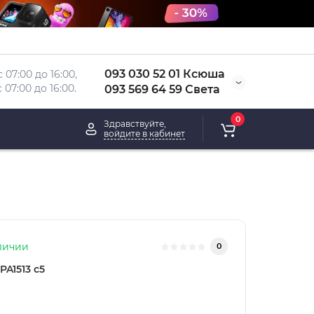
093 030 52 01 Ксюша
 07:00 до 16:00, 
 
07:00 до 16:00.
093 569 64 59 Света
0
Здравствуйте,
войдите в кабинет
личии
0
PA1513 с5