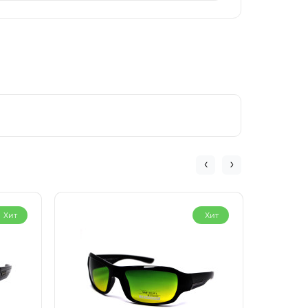
Хит
Хит