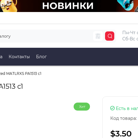
Пн-Чт с
Сб-Вс с
а
Контакты
Блог
ed MATLRXS PA1513 с1
1513 с1
Хит
Есть в на
Код товара:
$3.50