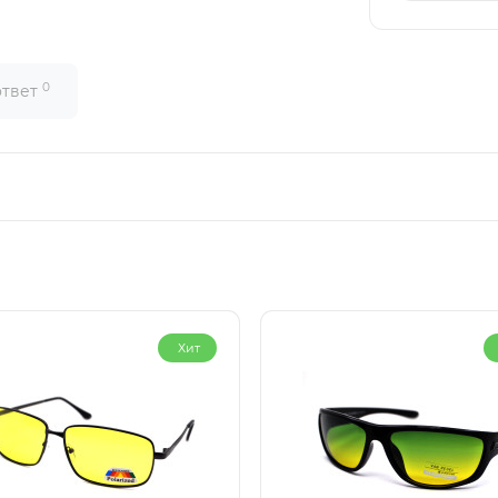
0
ответ
Хит