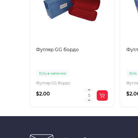
Футляр GG бордо
Футл
Есть в наличии
Есть
Футляр GG бордо
Футля
$2.00
$2.0