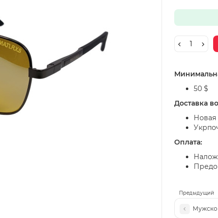
Минимальна
50 $
Доставка в
Новая 
Укрпо
Оплата:
Налож
Предоп
Предыдущий
Мужской