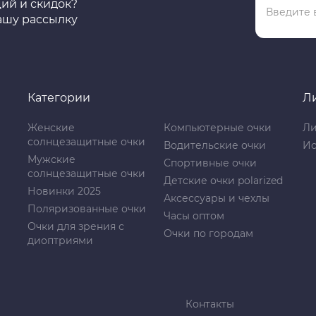
ций и скидок?
ашу рассылку
Категории
Л
Женские
Компьютерные очки
Ли
солнцезащитные очки
Водительские очки
Ис
Мужские
Спортивные очки
солнцезащитные очки
Детские очки polarized
Новинки 2025
Аксессуары и чехлы
Поляризованные очки
Часы оптом
Очки для зрения с
Очки по городам
диоптриями
Контакты