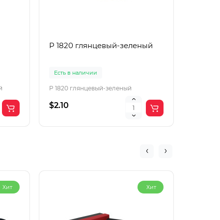
P 1820 глянцевый-зеленый
P 1822
Есть в наличии
Есть в 
й
P 1820 глянцевый-зеленый
P 1822 
$2.10
$2.10
Хит
Хит