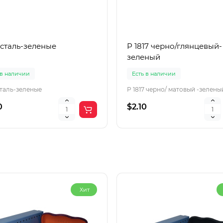
 сталь-зеленые
P 1817 черно/глянцевый-
зеленый
 в наличии
Есть в наличии
сталь-зеленые
P 1817 черно/ матовый -зелены
0
$2.10
Хит