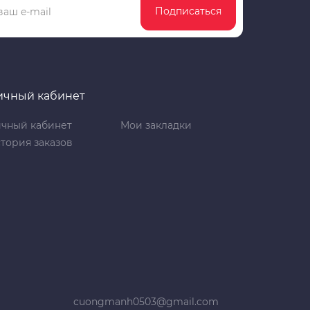
Подписаться
ичный кабинет
чный кабинет
Мои закладки
тория заказов
cuongmanh0503@gmail.com