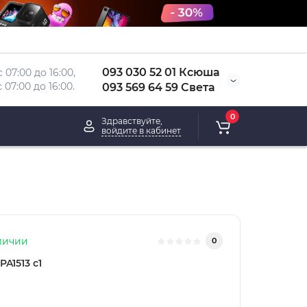
093 030 52 01 Ксюша
 07:00 до 16:00, 
 
07:00 до 16:00.
093 569 64 59 Света
0
Здравствуйте,
войдите в кабинет
личии
0
PA1513 с1