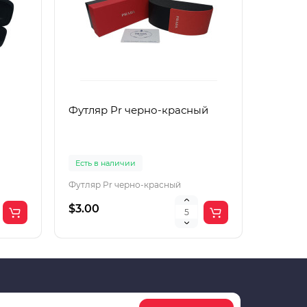
Футляр Pr черно-красный
Футляр
Есть в наличии
Есть в 
Футляр Pr черно-красный
Футляр 
$3.00
$2.00