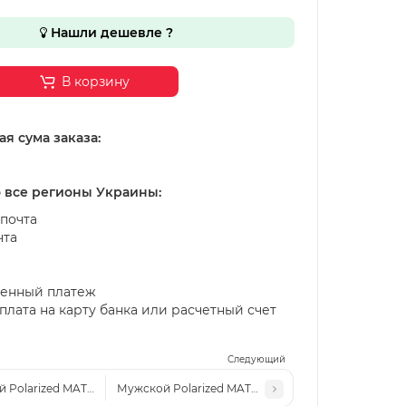
Нашли дешевле ?
В корзину
я сума заказа:
о все регионы Украины:
почта
чта
енный платеж
лата на карту банка или расчетный счет
Следующий
 Polarized MATLRXS PA1513 с2
Мужской Polarized MATLRXS PA1508 с6