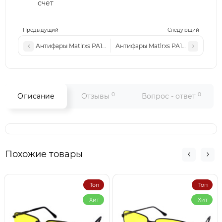
счет
Предыдущий
Следующий
Антифары Matlrxs РА1767 с1 коричневые-глянцевые
Антифары Matlrxs РА1767 с5 черн
0
0
Описание
Отзывы
Вопрос - ответ
Похожие товары
Топ
Топ
Хит
Хит