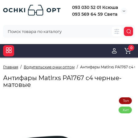
093 030 52 01 Ксюша
093 569 64 59 Света
0
Главная
Водительские очки оптом
Антифары Matlrxs РА1767 с4 
Антифары Matlrxs РА1767 с4 черные-
матовые
Топ
Хит