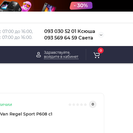
093 030 52 01 Ксюша
 07:00 до 16:00, 
 
07:00 до 16:00.
093 569 64 59 Света
0
Здравствуйте,
войдите в кабинет
личии
0
Van Regel Sport Р608 с1