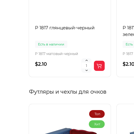
P 1817 глянцевый-черный
P 18
зел
Есть в наличии
Есть
P 1817 матовый-черный
P 181
$2.10
$2.1
Футляры и чехлы для очков
Топ
Хит