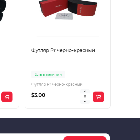
Футляр Pr черно-красный
Футляр
Есть в наличии
Есть в 
Футляр Pr черно-красный
Футляр 
$3.00
$2.00