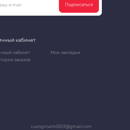
Подписаться
ичный кабинет
чный кабинет
Мои закладки
тория заказов
cuongmanh0503@gmail.com