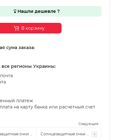
Нашли дешевле ?
В корзину
я сума заказа:
о все регионы Украины:
почта
чта
енный платеж
лата на карту банка или расчетный счет
Следующий
ащитные очки Polarized Van Regel Sport Р608 с2
Солнцезащитные очки Polarized Van Regel Sport Р