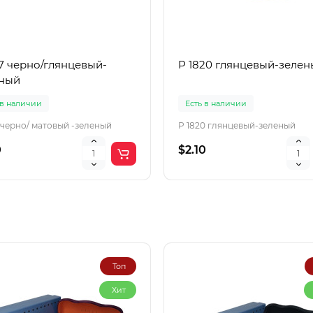
17 черно/глянцевый-
P 1820 глянцевый-зеле
еный
 в наличии
Есть в наличии
7 черно/ матовый -зеленый
P 1820 глянцевый-зеленый
0
$2.10
Топ
Хит