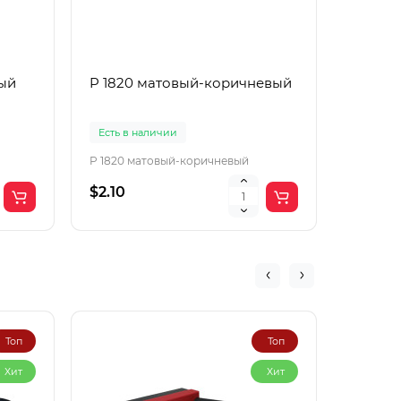
ный
P 1820 матовый-коричневый
P 1820
Есть в наличии
Есть в 
P 1820 матовый-коричневый
P 1820 
$2.10
$2.10
Топ
Топ
Хит
Хит