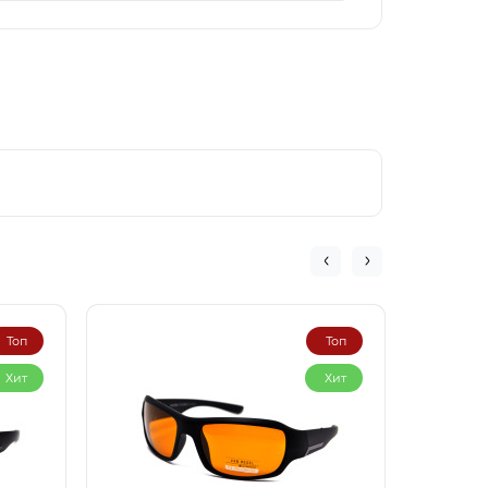
Топ
Топ
Хит
Хит