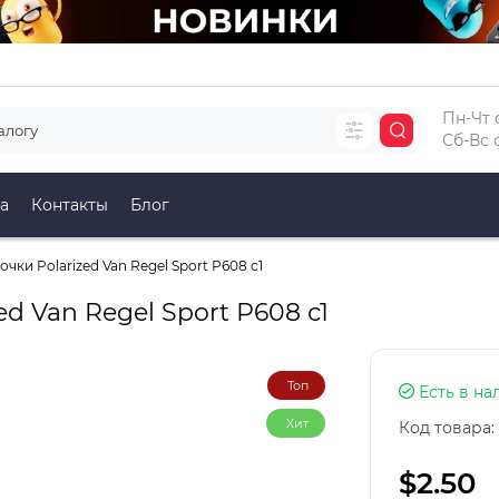
Пн-Чт с
Сб-Вс с
а
Контакты
Блог
ки Polarized Van Regel Sport Р608 с1
d Van Regel Sport Р608 с1
Топ
Есть в на
Хит
Код товара:
$2.50