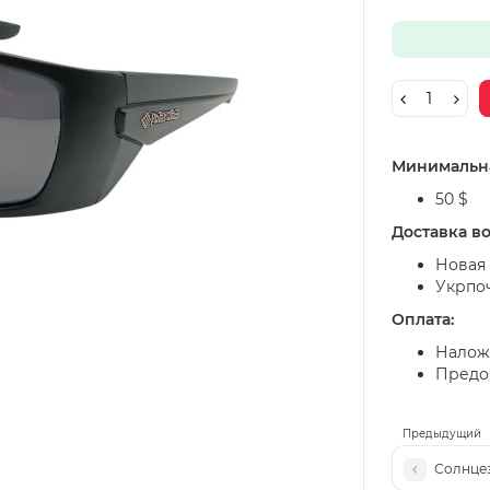
Минимальна
50 $
Доставка в
Новая 
Укрпо
Оплата:
Налож
Предоп
Предыдущий
Солнцез