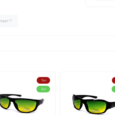
0
ответ
Топ
Хит