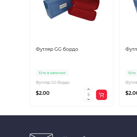
Футляр GG бордо
Футл
Есть в наличии
Есть
Футляр GG бордо
Футля
$2.00
$2.0