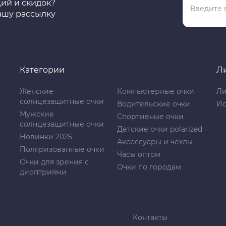
ций и скидок?
ашу рассылку
Категории
Л
Женские
Компьютерные очки
Ли
солнцезащитные очки
Водительские очки
Ис
Мужские
Спортивные очки
солнцезащитные очки
Детские очки polarized
Новинки 2025
Аксессуары и чехлы
Поляризованные очки
Часы оптом
Очки для зрения с
Очки по городам
диоптриями
Контакты