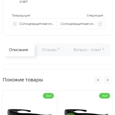
счет
Предыдущий
Следующий
Солнцезащитные очки Polarized Van Regel Sport Р606 с4
Солнцезащитные очки Polarized Va
0
0
Описание
Отзывы
Вопрос - ответ
Похожие товары
Хит
Хит