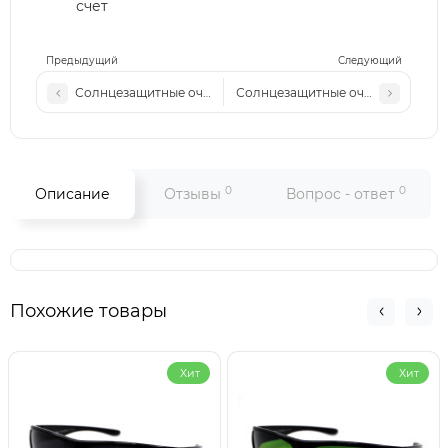
счет
Предыдущий
Следующий
Солнцезащитные очки Polarized Van Regel Sport Р604 с3
Солнцезащитные очки Polarized Va
0
0
Описание
Отзывы
Вопрос - ответ
Похожие товары
Хит
Хит