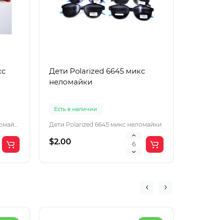
кс
Дети Polarized 6645 микс
Дети P
неломайки
нелом
Есть в наличии
Есть в 
Дети Polarized 3574-1 микс неломайки
Дети Polarized 6645 микс неломайки
Дети Pol
$2.00
$2.00