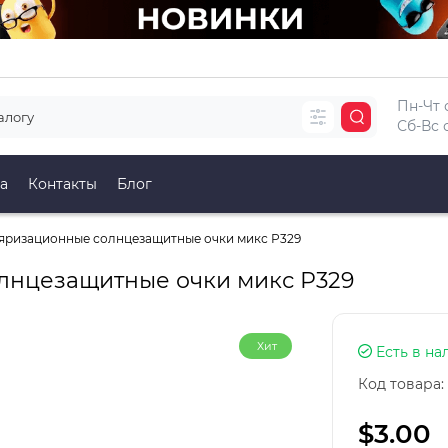
Пн-Чт с
Сб-Вс с
а
Контакты
Блог
яризационные солнцезащитные очки микс Р329
лнцезащитные очки микс Р329
Хит
Есть в на
Код товара:
$3.00