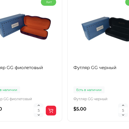
Хит
яр GG фиолетовый
Футляр GG черный
 в наличии
Есть в наличии
р GG фиолетовый
Футляр GG черный
0
$5.00