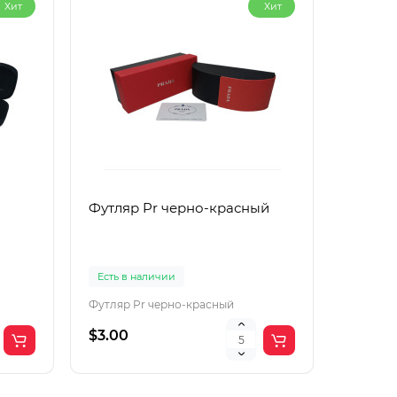
Хит
Хит
Футляр Pr черно-красный
Футляр
Есть в наличии
Есть в 
Футляр Pr черно-красный
Футляр 
$3.00
$2.00