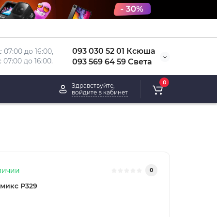
093 030 52 01 Ксюша
 07:00 до 16:00, 
 
07:00 до 16:00.
093 569 64 59 Света
0
Здравствуйте,
войдите в кабинет
личии
0
микс Р329