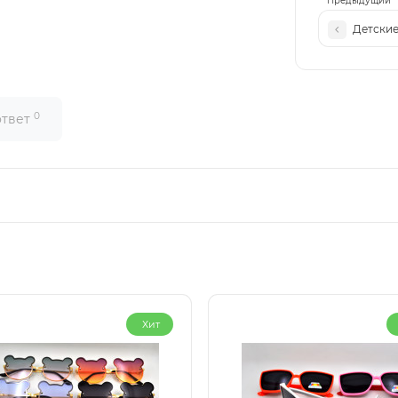
Предыдущий
Детские
0
ответ
Хит