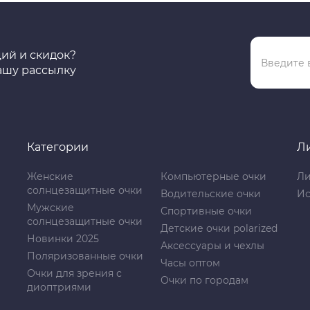
ций и скидок?
ашу рассылку
Категории
Л
Женские
Компьютерные очки
Ли
солнцезащитные очки
Водительские очки
Ис
Мужские
Спортивные очки
солнцезащитные очки
Детские очки polarized
Новинки 2025
Аксессуары и чехлы
Поляризованные очки
Часы оптом
Очки для зрения с
Очки по городам
диоптриями