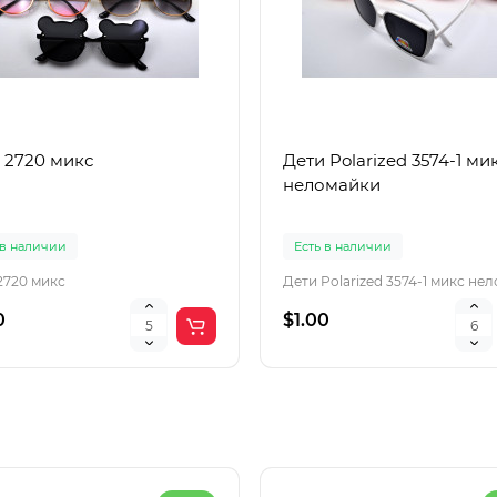
 2720 микс
Дети Polarized 3574-1 ми
неломайки
 в наличии
Есть в наличии
2720 микс
0
$1.00