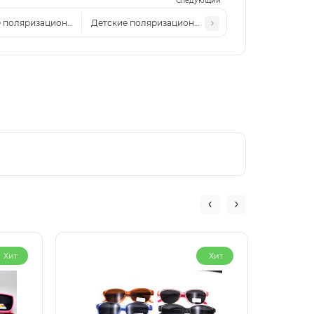
Следующий
 поляризационные очки (неломайки) VR P333
Детские поляризационные солнцезащитные очки 
Хит
Хит