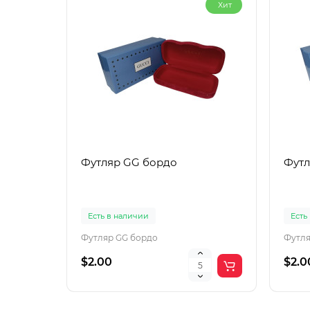
Хит
Футляр GG бордо
Футл
Есть в наличии
Есть
Футляр GG бордо
Футля
$2.00
$2.0