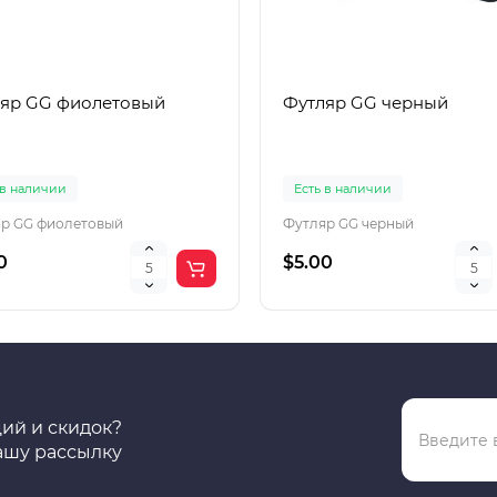
яр GG фиолетовый
Футляр GG черный
 в наличии
Есть в наличии
р GG фиолетовый
Футляр GG черный
0
$5.00
ций и скидок?
ашу рассылку