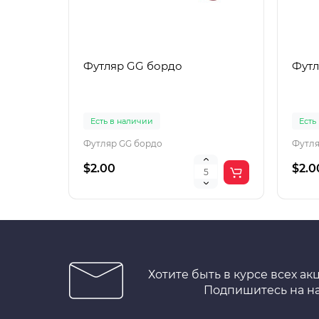
Футляр GG бордо
Футл
Есть в наличии
Есть
Футляр GG бордо
Футля
$2.00
$2.0
Хотите быть в курсе всех ак
Подпишитесь на н