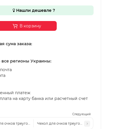
Нашли дешевле ?
В корзину
я сума заказа:
о все регионы Украины:
почта
чта
енный платеж
лата на карту банка или расчетный счет
Следующий
ля очков треугольник
Чехол для очков треугольник