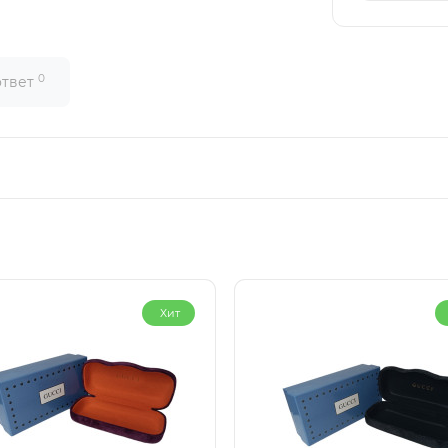
0
ответ
Хит