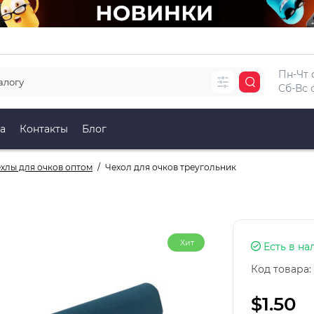
Пн-Чт с
Сб-Вс с
а
Контакты
Блог
ехлы для очков оптом
Чехол для очков треугольник
Хит
Есть в на
Код товара:
$1.50