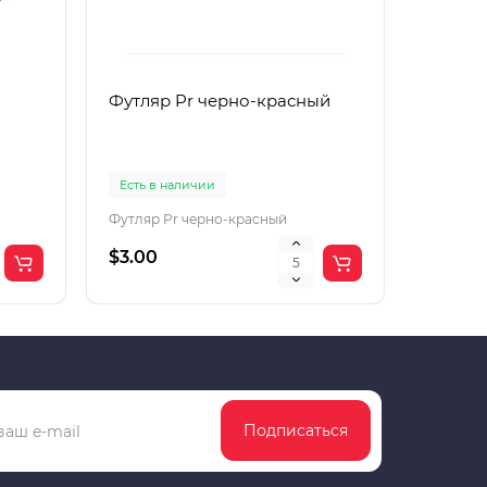
Футляр Pr черно-красный
Футляр
Есть в наличии
Есть в 
Футляр Pr черно-красный
Футляр 
$3.00
$2.00
Подписаться