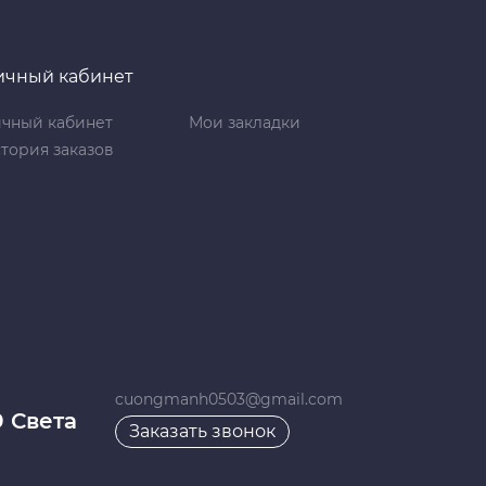
ичный кабинет
чный кабинет
Мои закладки
тория заказов
cuongmanh0503@gmail.com
9 Света
Заказать звонок