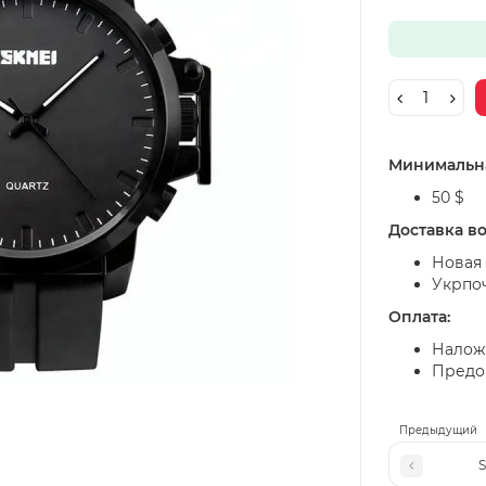
Минимальна
50 $
Доставка в
Новая 
Укрпо
Оплата:
Налож
Предоп
Предыдущий
S