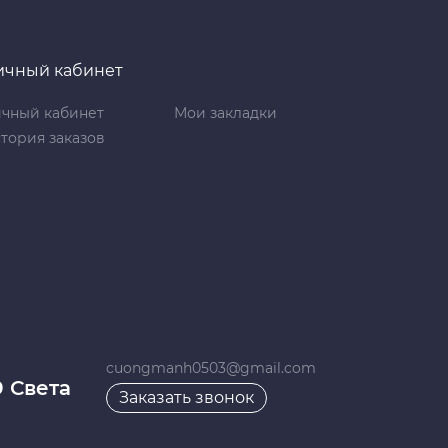
ичный кабинет
чный кабинет
Мои закладки
тория заказов
cuongmanh0503@gmail.com
9 Света
Заказать звонок