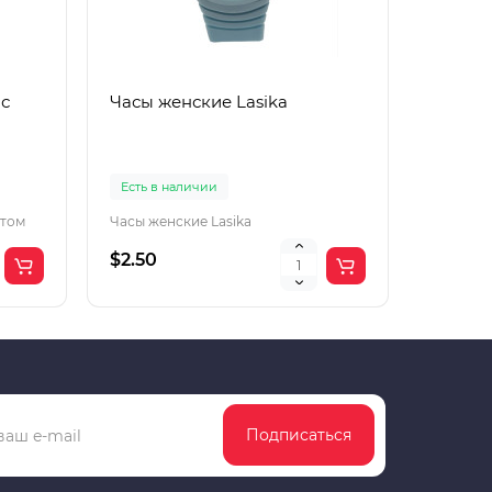
 с
Часы женские Lasika
Часы п
Есть в наличии
Есть в 
отом
Часы женские Lasika
Часы под
$2.50
$2.50
Подписаться