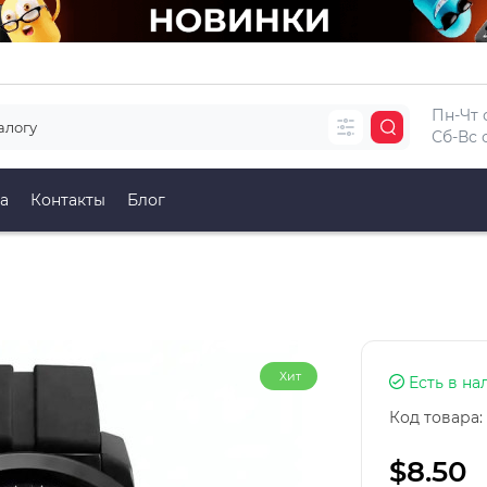
Пн-Чт с
Сб-Вс с
а
Контакты
Блог
Хит
Есть в на
Код товара:
$8.50