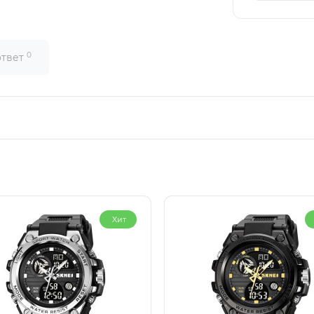
0
ответ
Хит