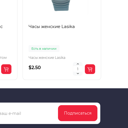
 с
Часы женские Lasika
Часы п
Есть в наличии
Есть в 
отом
Часы женские Lasika
Часы под
$2.50
$2.50
Подписаться