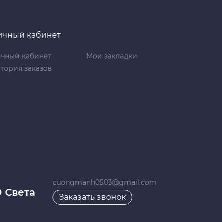
ичный кабинет
чный кабинет
Мои закладки
тория заказов
cuongmanh0503@gmail.com
9 Света
Заказать звонок