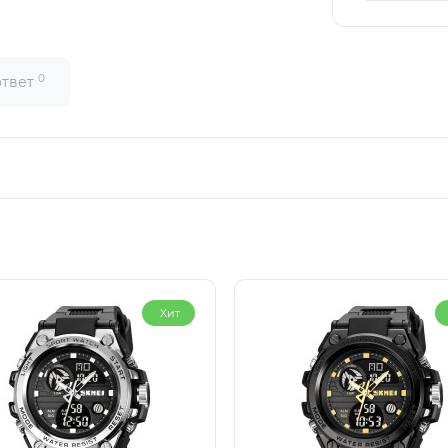
0
ответ
Хит