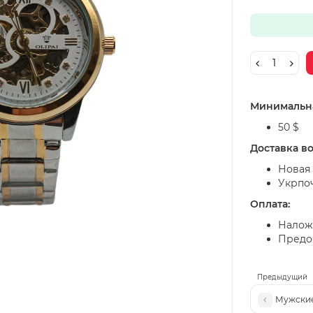
Минимальна
50 $
Доставка в
Новая 
Укрпо
Оплата:
Налож
Предоп
Предыдущий
Мужские