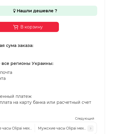
Нашли дешевле ?
В корзину
я сума заказа:
о все регионы Украины:
почта
чта
енный платеж
лата на карту банка или расчетный счет
Следующий
 часы Olipai механические серебро
Мужские часы Olipai механические серебро/золот