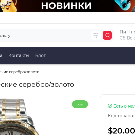
Пн-Чт с
Сб-Вс с
а
Контакты
Блог
еские серебро/золото
еские серебро/золото
Хит
Есть в на
Код товара:
$20.0