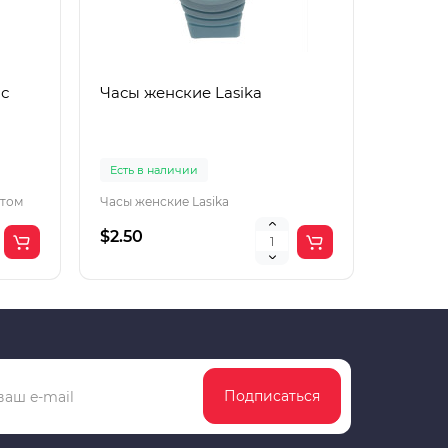
 с
Часы женские Lasika
Часы п
Есть в наличии
Есть в 
отом
Часы женские Lasika
Часы под
$2.50
$2.50
Подписаться