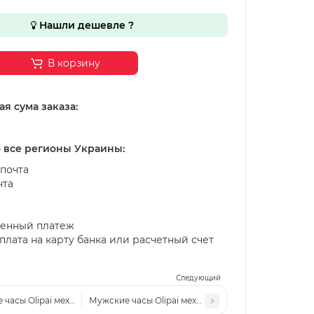
Нашли дешевле ?
В корзину
я сума заказа:
о все регионы Украины:
почта
чта
енный платеж
лата на карту банка или расчетный счет
Следующий
 часы Olipai механические серебрянные
Мужские часы Olipai механические серебро