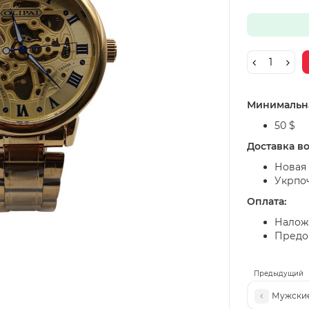
Минимальна
50 $
Доставка в
Новая 
Укрпо
Оплата:
Налож
Предоп
Предыдущий
Мужские