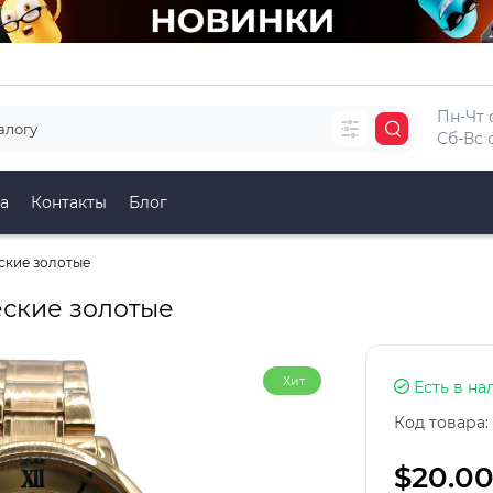
Пн-Чт с
Сб-Вс с
а
Контакты
Блог
ские золотые
еские золотые
Хит
Есть в на
Код товара:
$20.0