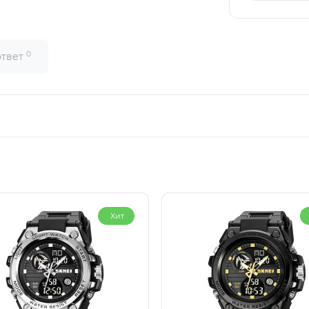
0
ответ
Хит