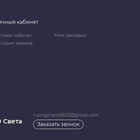
ичный кабинет
чный кабинет
Мои закладки
тория заказов
cuongmanh0503@gmail.com
9 Света
Заказать звонок