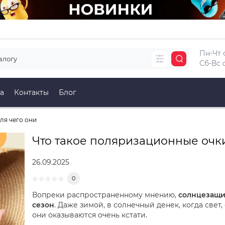
Пн-Чт с
Сб-Вс с
а
Контакты
Блог
ля чего они
Что такое поляризационные очки
26.09.2025
0
Вопреки распространенному мнению,
солнцезащи
сезон
. Даже зимой, в солнечный денек, когда свет,
они оказываются очень кстати.