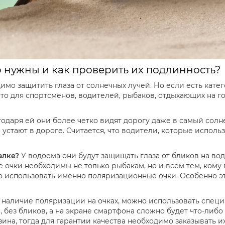
 нужны и как проверить их подлинность?
имо защитить глаза от солнечных лучей. Но если есть кате
о для спортсменов, водителей, рыбаков, отдыхающих на г
годаря ей они более четко видят дорогу даже в самый солн
 устают в дороге. Считается, что водители, которые испол
алке?
У водоема они будут защищать глаза от бликов на во
е очки необходимы не только рыбакам, но и всем тем, кому
но использовать именно поляризационные очки. Особенно э
 наличие поляризации на очках, можно использовать специ
 без бликов, а на экране смартфона сложно будет что-либо 
ина, тогда для гарантии качества необходимо заказывать и